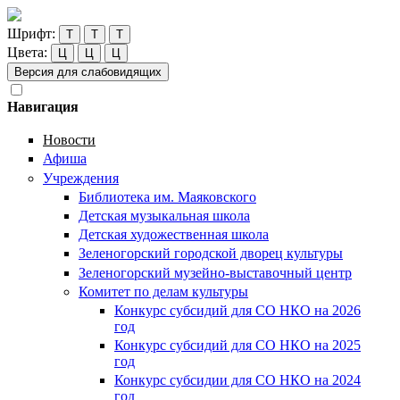
Шрифт:
Т
Т
Т
Цвета:
Ц
Ц
Ц
Версия для слабовидящих
Навигация
Новости
Афиша
Учреждения
Библиотека им. Маяковского
Детская музыкальная школа
Детская художественная школа
Зеленогорский городской дворец культуры
Зеленогорский музейно-выставочный центр
Комитет по делам культуры
Конкурс субсидий для СО НКО на 2026
год
Конкурс субсидий для СО НКО на 2025
год
Конкурс субсидии для СО НКО на 2024
год