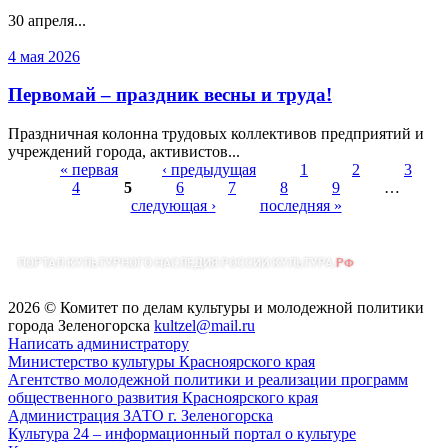
30 апреля...
4 мая 2026
Первомай – праздник весны и труда!
Праздничная колонна трудовых коллективов предприятий и
учреждений города, активистов...
« первая
‹ предыдущая
1
2
3
4
5
6
7
8
9
…
Страницы
следующая ›
последняя »
2026 © Комитет по делам культуры и молодежной политики
города Зеленогорска
kultzel@mail.ru
Написать администратору
Министерство культуры Красноярского края
Агентство молодежной политики и реализации программ
общественного развития Красноярского края
Администрация ЗАТО г. Зеленогорска
Культура 24 – информационный портал о культуре