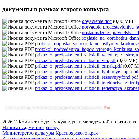
документы в рамках второго конкурса
obyavlenie.doc
(0,06 МБ)
poryadok_predostavleniya_su
postanovlenie_pravitelstva
soglasie_na_obrabotku_dan
protokol_dopuska_so_nko_k_uchastiyu_v_konkurse_
protokol_podvedeniya_itogov_vtorogo_konkursa_so
prikaz_o_predostavlenii_subsidii_veterany_v_stroyu
prikaz_o_predostavlenii_subsidii_voi.pdf
(0,07 МБ)
prikaz_o_predostavlenii_subsidii_ermak.pdf
(0,07 М
prikaz_o_predostavlenii_subsidii_lyubimye_lapki.pd
prikaz_o_predostavlenii_subsidii_rezervnyyfond.pdf
prikaz_o_predostavlenii_subsidii_traektoriya_zhizni.
prikaz_o_predostavlenii_subsidii_federaciya_akrobat
2026 © Комитет по делам культуры и молодежной политики го
Написать администратору
Министерство культуры Красноярского края
Агентство молодежной политики и реализации программ общес