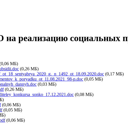
 на реализацию социальных пр
(0,06 МБ)
bsidii.doc
(0,26 МБ)
_rf_ot_18_sentyabrya_2020_g._n_1492_ot_18.09.2020.doc
(0,17 МБ)
umentov_k_poryadku_ot_11.08.2021_98-p.doc
(0,05 МБ)
sonalnyh_dannyh.doc
(0,03 МБ)
df
(0,26 МБ)
diteley_konkursa_sonko_17.12.2021.doc
(0,08 МБ)
Б)
f
(0,06 МБ)
df
(0,05 МБ)
МБ)
pdf
(0,06 МБ)