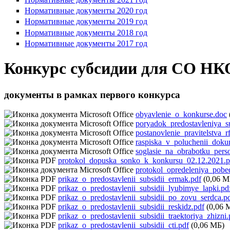
Нормативные документы 2020 год
Нормативные документы 2019 год
Нормативные документы 2018 год
Нормативные документы 2017 год
Конкурс субсидии для СО НКО
документы в рамках первого конкурса
obyavlenie_o_konkurse.doc
poryadok_predostavleniya_su
postanovlenie_pravitelstva
raspiska_v_poluchenii_dok
soglasie_na_obrabotku_per
protokol_dopuska_sonko_k_konkursu_02.12.2021.p
protokol_opredeleniya_pobe
prikaz_o_predostavlenii_subsidii_ermak.pdf
(0,06 М
prikaz_o_predostavlenii_subsidii_lyubimye_lapki.pd
prikaz_o_predostavlenii_subsidii_po_zovu_serdca.p
prikaz_o_predostavlenii_subsidii_reskidz.pdf
(0,06 
prikaz_o_predostavlenii_subsidii_traektoriya_zhizni.
prikaz_o_predostavlenii_subsidii_cti.pdf
(0,06 МБ)