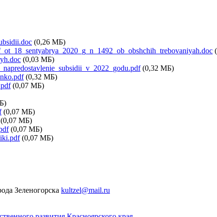
bsidii.doc
(0,26 МБ)
_rf_ot_18_sentyabrya_2020_g_n_1492_ob_obshchih_trebovaniyah.doc
nyh.doc
(0,03 МБ)
napredostavlenie_subsidii_v_2022_godu.pdf
(0,32 МБ)
nko.pdf
(0,32 МБ)
.pdf
(0,07 МБ)
Б)
f
(0,07 МБ)
(0,07 МБ)
pdf
(0,07 МБ)
iki.pdf
(0,07 МБ)
рода Зеленогорска
kultzel@mail.ru
твенного развития Красноярского края