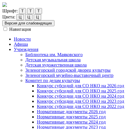
Шрифт:
Т
Т
Т
Цвета:
Ц
Ц
Ц
Версия для слабовидящих
Навигация
Новости
Афиша
Учреждения
Библиотека им. Маяковского
Детская музыкальная школа
Детская художественная школа
Зеленогорский городской дворец культуры
Зеленогорский музейно-выставочный центр
Комитет по делам культуры
Конкурс субсидий для СО НКО на 2026 год
Конкурс субсидий для СО НКО на 2025 год
Конкурс субсидии для СО НКО на 2024 год
Конкурс субсидии для СО НКО на 2023 год
Конкурс субсидии для СО НКО на 2022 год
Нормативные документы 2026 год
Нормативные документы 2025 год
Нормативные документы 2024 год
Нормативные документы 2023 год