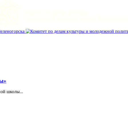
цы»
ой школы...