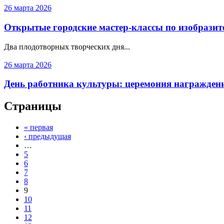
26 марта 2026
Открытые городские мастер-классы по изобразит
Два плодотворных творческих дня...
26 марта 2026
День работника культуры: церемония награжден
Страницы
« первая
‹ предыдущая
…
5
6
7
8
9
10
11
12