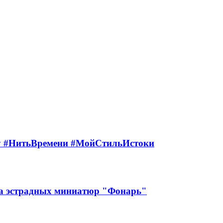
ту #НитьВремени #МойСтильИстоки
ра эстрадных миниатюр "Фонарь"