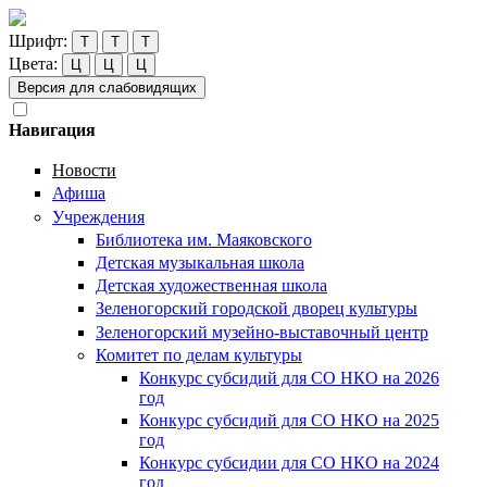
Шрифт:
Т
Т
Т
Цвета:
Ц
Ц
Ц
Версия для слабовидящих
Навигация
Новости
Афиша
Учреждения
Библиотека им. Маяковского
Детская музыкальная школа
Детская художественная школа
Зеленогорский городской дворец культуры
Зеленогорский музейно-выставочный центр
Комитет по делам культуры
Конкурс субсидий для СО НКО на 2026
год
Конкурс субсидий для СО НКО на 2025
год
Конкурс субсидии для СО НКО на 2024
год