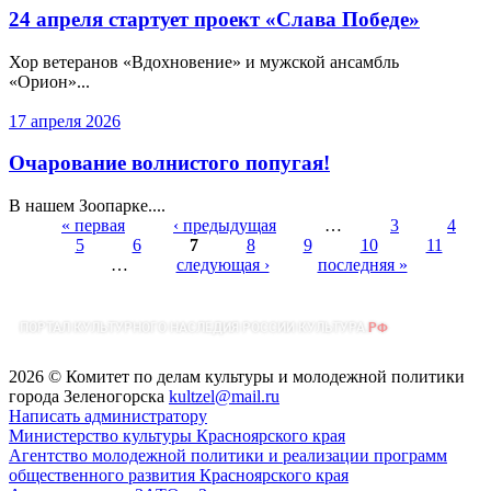
24 апреля стартует проект «Слава Победе»
Хор ветеранов «Вдохновение» и мужской ансамбль
«Орион»...
17 апреля 2026
Очарование волнистого попугая!
В нашем Зоопарке....
« первая
‹ предыдущая
…
3
4
5
6
7
8
9
10
11
Страницы
…
следующая ›
последняя »
2026 © Комитет по делам культуры и молодежной политики
города Зеленогорска
kultzel@mail.ru
Написать администратору
Министерство культуры Красноярского края
Агентство молодежной политики и реализации программ
общественного развития Красноярского края