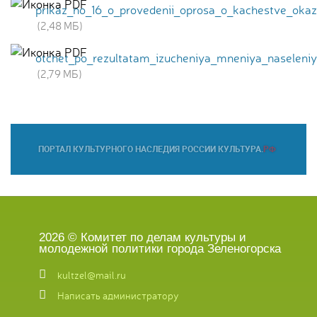
prikaz_no_16_o_provedenii_oprosa_o_kachestve_okaz
(2,48 МБ)
otchet_po_rezultatam_izucheniya_mneniya_naseleni
(2,79 МБ)
2026 © Комитет по делам культуры и
молодежной политики города Зеленогорска
kultzel@mail.ru
Написать администратору