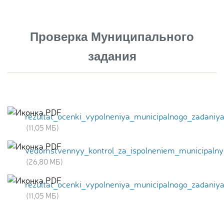
Проверка Муниципального
задания
rezultat_ocenki_vypolneniya_municipalnogo_zadaniy
(11,05 МБ)
vedomstvennyy_kontrol_za_ispolneniem_municipaln
(26,80 МБ)
rezultat_ocenki_vypolneniya_municipalnogo_zadaniy
(11,05 МБ)