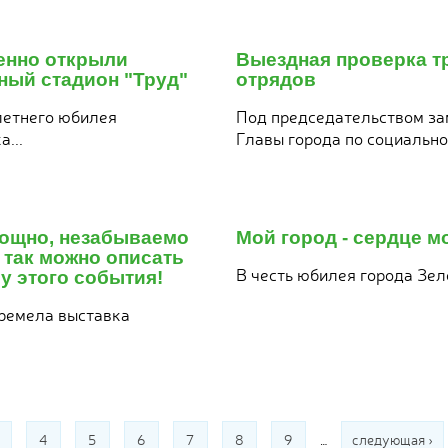
23
июля
енно открыли
Выездная проверка 
2026
ный стадион "Труд"
отрядов
летнего юбилея
Под председательством за
...
Главы города по социально
22
июля
мощно, незабываемо
Мой город - сердце м
2026
 так можно описать
В честь юбилея города Зеле
у этого события!
ремела выставка
4
5
6
7
8
9
…
следующая ›