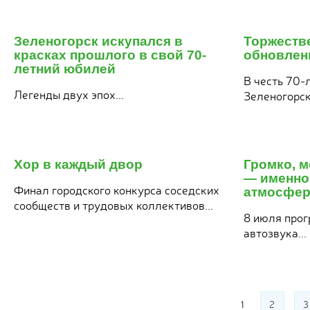
23
я
июля
Зеленогорск искупался в
Торжеств
6
2026
красках прошлого в свой 70-
обновлен
летний юбилей
В честь 70-
Легенды двух эпох...
Зеленогорска
22
я
июля
Хор в каждый двор
Громко, 
6
2026
— именно
Финал городского конкурса соседских
атмосфер
сообществ и трудовых коллективов...
8 июля прог
автозвука...
Страницы
1
2
3