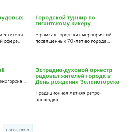
22
июля
трудовых
Городской турнир по
2026
гигантскому кикеру
местителя
В рамках городских мероприятий,
й сфере..
посвящённых 70-летию города...
22
июля
оё
Эстрадно-духовой оркестр
2026
радовал жителей города в
ногорска...
День рождения Зеленогорска
Традиционная летняя ретро-
площадка...
последняя »