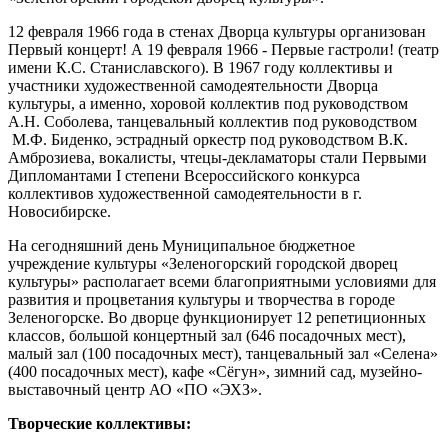
12 февраля 1966 года в стенах Дворца культуры организован
Первый концерт! А 19 февраля 1966 - Первые гастроли! (театр
имени К.С. Станиславского). В 1967 году коллективы и
участники художественной самодеятельности Дворца
культуры, а именно, хоровой коллектив под руководством
А.Н. Соболева, танцевальный коллектив под руководством
М.Ф. Биденко, эстрадный оркестр под руководством В.К.
Амброзиева, вокалисты, чтецы-декламаторы стали Первыми
Дипломантами I степени Всероссийского конкурса
коллективов художественной самодеятельности в г.
Новосибирске.
На сегодняшний день Муниципальное бюджетное
учреждение культуры «Зеленогорский городской дворец
культуры» располагает всеми благоприятными условиями для
развития и процветания культуры и творчества в городе
Зеленогорске. Во дворце функционирует 12 репетиционных
классов, большой концертный зал (646 посадочных мест),
малый зал (100 посадочных мест), танцевальный зал «Селена»
(400 посадочных мест), кафе «Сёгун», зимний сад, музейно-
выставочный центр АО «ПО «ЭХЗ».
Творческие коллективы: