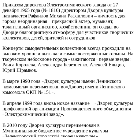
Приказом директора Электрохимического завода от 27
декабря 1965 года (№ 1816) директором Дворца культуры
назначается Рафаилов Михаил Рафаилович – личность для
города неординарная – прекрасный актер, музыкант,
талантливый организатор, хозяйственник, он создал во
Дворце благоприятную атмосферу для участников творческих
коллективов, детей, зрителей и сотрудников.
Концерты самодеятельных коллективов всегда проходили на
высоком уровне и вызывали самые восторженные отзывы. На
творческом небосклоне города «зажигаются» первые звезды:
Раиса Королева, Александра Березненко, Алексей Ельцов,
Юрий Шрамков.
В марте 1990 года «Дворец культуры имени Ленинского
комсомола» переименован во«Дворец имени Ленинского
комсомола ОКП № 151».
В апреле 1999 года вновь новое название – «Дворец культуры
профсоюзной организации Производственного объединения
«Электрохимический завод».
В 2010 году Дворец культуры переименован в
Муниципальное бюджетное учреждение культуры
«Зеленогорский городской дворец культуры».