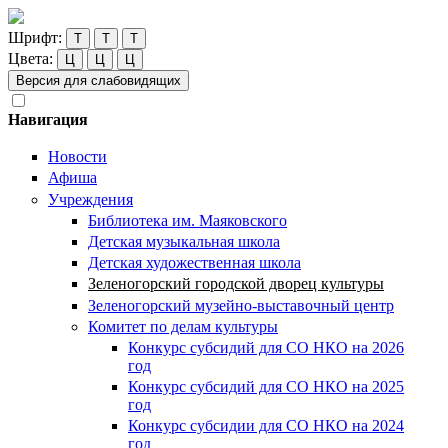
Шрифт:
Т
Т
Т
Цвета:
Ц
Ц
Ц
Версия для слабовидящих
Навигация
Новости
Афиша
Учреждения
Библиотека им. Маяковского
Детская музыкальная школа
Детская художественная школа
Зеленогорский городской дворец культуры
Зеленогорский музейно-выставочный центр
Комитет по делам культуры
Конкурс субсидий для СО НКО на 2026
год
Конкурс субсидий для СО НКО на 2025
год
Конкурс субсидии для СО НКО на 2024
год