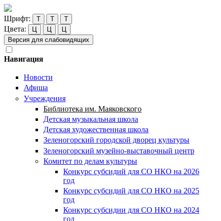
Шрифт:
Т
Т
Т
Цвета:
Ц
Ц
Ц
Версия для слабовидящих
Навигация
Новости
Афиша
Учреждения
Библиотека им. Маяковского
Детская музыкальная школа
Детская художественная школа
Зеленогорский городской дворец культуры
Зеленогорский музейно-выставочный центр
Комитет по делам культуры
Конкурс субсидий для СО НКО на 2026
год
Конкурс субсидий для СО НКО на 2025
год
Конкурс субсидии для СО НКО на 2024
год