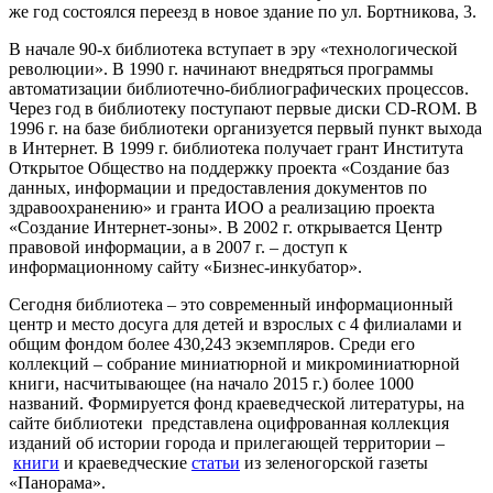
же год состоялся переезд в новое здание по ул. Бортникова, 3.
В начале 90-х библиотека вступает в эру «технологической
революции». В 1990 г. начинают внедряться программы
автоматизации библиотечно-библиографических процессов.
Через год в библиотеку поступают первые диски CD-ROM. В
1996 г. на базе библиотеки организуется первый пункт выхода
в Интернет. В 1999 г. библиотека получает грант Института
Открытое Общество на поддержку проекта «Создание баз
данных, информации и предоставления документов по
здравоохранению» и гранта ИОО а реализацию проекта
«Создание Интернет-зоны». В 2002 г. открывается Центр
правовой информации, а в 2007 г. – доступ к
информационному сайту «Бизнес-инкубатор».
Сегодня библиотека – это современный информационный
центр и место досуга для детей и взрослых с 4 филиалами и
общим фондом более 430,243 экземпляров. Среди его
коллекций – собрание миниатюрной и микроминиатюрной
книги, насчитывающее (на начало 2015 г.) более 1000
названий. Формируется фонд краеведческой литературы, на
сайте библиотеки представлена оцифрованная коллекция
изданий об истории города и прилегающей территории –
книги
и краеведческие
статьи
из зеленогорской газеты
«Панорама».