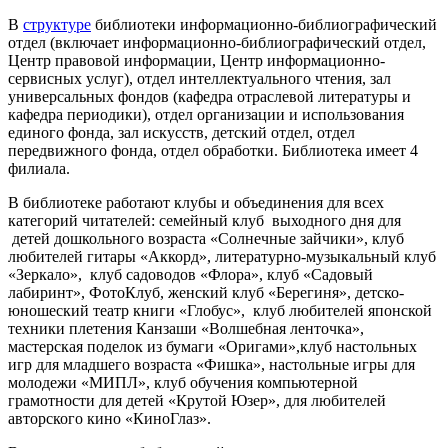
В
структуре
библиотеки информационно-библиографический
отдел (включает информационно-библиографический отдел,
Центр правовой информации, Центр информационно-
сервисных услуг), отдел интеллектуального чтения, зал
универсальных фондов (кафедра отраслевой литературы и
кафедра периодики), отдел организации и использования
единого фонда, зал искусств, детский отдел, отдел
передвижного фонда, отдел обработки. Библиотека имеет 4
филиала.
В библиотеке работают клубы и объединения для всех
категорий читателей: семейный клуб выходного дня для
детей дошкольного возраста «Солнечные зайчики», клуб
любителей гитары «Аккорд», литературно-музыкальный клуб
«Зеркало», клуб садоводов «Флора», клуб «Садовый
лабиринт», ФотоКлуб, женский клуб «Берегиня», детско-
юношеский театр книги «Глобус», клуб любителей японской
техники плетения Канзаши «Волшебная ленточка»,
мастерская поделок из бумаги «Оригами»,клуб настольных
игр для младшего возраста «Фишка», настольные игры для
молодежи «МИПЛ», клуб обучения компьютерной
грамотности для детей «Крутой Юзер», для любителей
авторского кино «КиноГлаз».