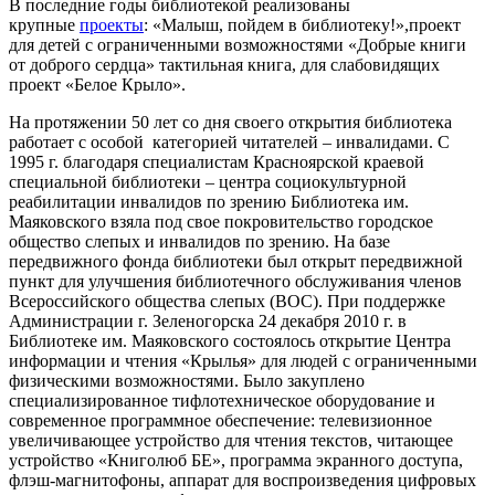
В последние годы библиотекой реализованы
крупные
проекты
: «Малыш, пойдем в библиотеку!»,проект
для детей с ограниченными возможностями «Добрые книги
от доброго сердца» тактильная книга, для слабовидящих
проект «Белое Крыло».
На протяжении 50 лет со дня своего открытия библиотека
работает с особой категорией читателей – инвалидами. С
1995 г. благодаря специалистам Красноярской краевой
специальной библиотеки – центра социокультурной
реабилитации инвалидов по зрению Библиотека им.
Маяковского взяла под свое покровительство городское
общество слепых и инвалидов по зрению. На базе
передвижного фонда библиотеки был открыт передвижной
пункт для улучшения библиотечного обслуживания членов
Всероссийского общества слепых (ВОС). При поддержке
Администрации г. Зеленогорска 24 декабря 2010 г. в
Библиотеке им. Маяковского состоялось открытие Центра
информации и чтения «Крылья» для людей с ограниченными
физическими возможностями. Было закуплено
специализированное тифлотехническое оборудование и
современное программное обеспечение: телевизионное
увеличивающее устройство для чтения текстов, читающее
устройство «Книголюб БЕ», программа экранного доступа,
флэш-магнитофоны, аппарат для воспроизведения цифровых