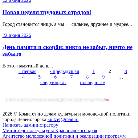
22 июня 2026
Новая неделя трудовых отрядов!
Город становится чище, а мы — сильнее, дружнее и мудрее...
22 июня 2026
День памяти и скорби: никто не забыт, ничто не
забыто
​В этот памятный день...
« первая
‹ предыдущая
1
2
3
4
5
6
7
8
9
…
Страницы
следующая ›
последняя »
2026 © Комитет по делам культуры и молодежной политики
города Зеленогорска
kultzel@mail.ru
Написать администратору
Министерство культуры Красноярского края
Агентство молодежной политики и реализации программ