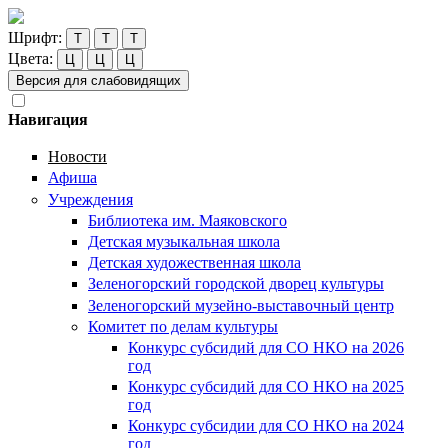
Шрифт:
Т
Т
Т
Цвета:
Ц
Ц
Ц
Версия для слабовидящих
Навигация
Новости
Афиша
Учреждения
Библиотека им. Маяковского
Детская музыкальная школа
Детская художественная школа
Зеленогорский городской дворец культуры
Зеленогорский музейно-выставочный центр
Комитет по делам культуры
Конкурс субсидий для СО НКО на 2026
год
Конкурс субсидий для СО НКО на 2025
год
Конкурс субсидии для СО НКО на 2024
год