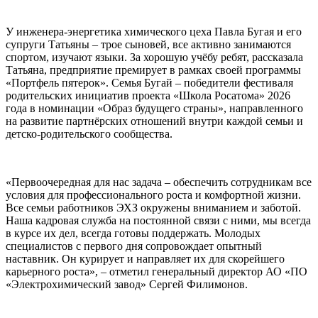
У инженера-энергетика химического цеха Павла Бугая и его
супруги Татьяны – трое сыновей, все активно занимаются
спортом, изучают языки. За хорошую учёбу ребят, рассказала
Татьяна, предприятие премирует в рамках своей программы
«Портфель пятерок». Семья Бугай – победители фестиваля
родительских инициатив проекта «Школа Росатома» 2026
года в номинации «Образ будущего страны», направленного
на развитие партнёрских отношений внутри каждой семьи и
детско-родительского сообщества.
«Первоочередная для нас задача – обеспечить сотрудникам все
условия для профессионального роста и комфортной жизни.
Все семьи работников ЭХЗ окружены вниманием и заботой.
Наша кадровая служба на постоянной связи с ними, мы всегда
в курсе их дел, всегда готовы поддержать. Молодых
специалистов с первого дня сопровождает опытный
наставник. Он курирует и направляет их для скорейшего
карьерного роста», – отметил генеральный директор АО «ПО
«Электрохимический завод» Сергей Филимонов.