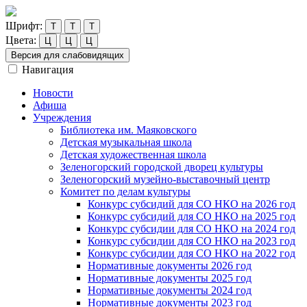
Шрифт:
Т
Т
Т
Цвета:
Ц
Ц
Ц
Версия для слабовидящих
Навигация
Новости
Афиша
Учреждения
Библиотека им. Маяковского
Детская музыкальная школа
Детская художественная школа
Зеленогорский городской дворец культуры
Зеленогорский музейно-выставочный центр
Комитет по делам культуры
Конкурс субсидий для СО НКО на 2026 год
Конкурс субсидий для СО НКО на 2025 год
Конкурс субсидии для СО НКО на 2024 год
Конкурс субсидии для СО НКО на 2023 год
Конкурс субсидии для СО НКО на 2022 год
Нормативные документы 2026 год
Нормативные документы 2025 год
Нормативные документы 2024 год
Нормативные документы 2023 год