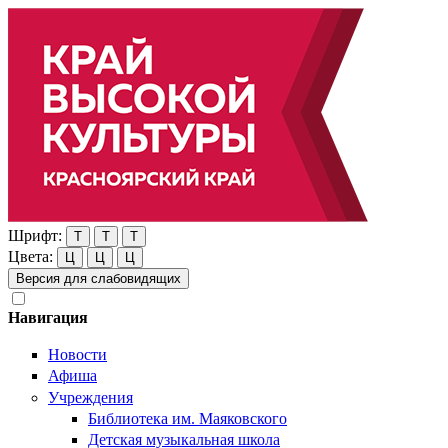
Шрифт:
Т
Т
Т
Цвета:
Ц
Ц
Ц
Версия для слабовидящих
Навигация
Новости
Афиша
Учреждения
Библиотека им. Маяковского
Детская музыкальная школа