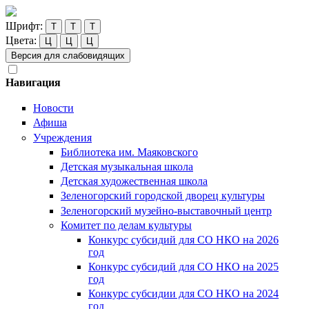
Шрифт:
Т
Т
Т
Цвета:
Ц
Ц
Ц
Версия для слабовидящих
Навигация
Новости
Афиша
Учреждения
Библиотека им. Маяковского
Детская музыкальная школа
Детская художественная школа
Зеленогорский городской дворец культуры
Зеленогорский музейно-выставочный центр
Комитет по делам культуры
Конкурс субсидий для СО НКО на 2026
год
Конкурс субсидий для СО НКО на 2025
год
Конкурс субсидии для СО НКО на 2024
год