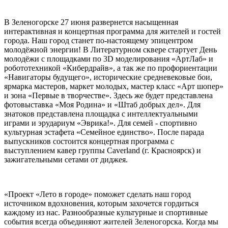
В Зеленогорске 27 июня развернется насыщенная
интерактивная и концертная программа для жителей и гостей
города. Наш город станет по-настоящему эпицентром
молодёжной энергии! В Литературном сквере стартует День
молодёжи с площадками по 3D моделирования «АртЛаб» и
робототехникой «Кибердрайв», а так же по профориентации
«Навигаторы будущего», исторические средневековые бои,
ярмарка мастеров, маркет молодых, мастер класс «Арт шопер»
и зона «Первые в творчестве». Здесь же будет представлена
фотовыставка «Моя Родина» и «Штаб добрых дел». Для
знатоков представлена площадка с интеллектуальными
играми и эрудариум «Эврика!». Для семей - спортивно
культурная эстафета «Семейное единство». После парада
выпускников состоится концертная программа с
выступлением кавер группы Caverland (г. Красноярск) и
зажигательными сетами от диджея.
«Проект «Лето в городе» поможет сделать наш город
источником вдохновения, которым захочется гордиться
каждому из нас. Разнообразные культурные и спортивные
события всегда объединяют жителей Зеленогорска. Когда мы