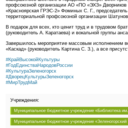
профсоюзной организации АО «ПО «ЭХЗ» Дворников Д
«Красноярская ГРЭС-2» Фоминых С. Г., председатель
территориальной профсоюзной организации Шатунова
В подарок для всех, кто ценит труд и в трудовом бр
(руководитель А. Каратаева) и вокальной группы анс
Завершилось мероприятие массовым исполнением все
«Каскад» (руководитель Картина С. З.), а все прис
#КрайВысокойКультуры
#ГодЕдинстваНародовРоссии
#КультураЗеленогорск
#ДворецКультурыЗеленогорск
#МирТрудМай
Учреждения:
Муниципальное бюджетное учреждение «Библиотека им.
Муниципальное бюджетное учреждение «Зеленогорский