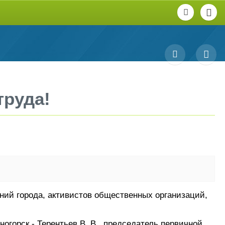
труда!
ений города, активистов общественных организаций,
огорск - Терентьев В. В., председатель первичной