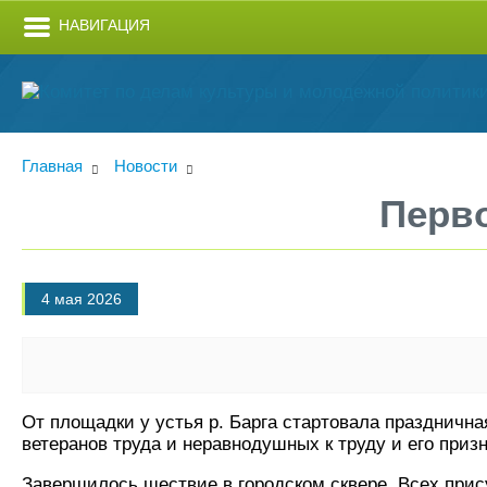
НАВИГАЦИЯ
Главная
Новости
Перво
4 мая 2026
От площадки у устья р. Барга стартовала праздничн
ветеранов труда и неравнодушных к труду и его приз
Завершилось шествие в городском сквере. Всех прису