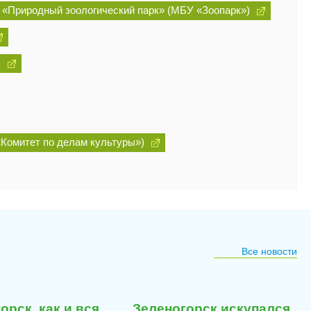
«Природный зоологический парк» (МБУ «Зоопарк»)
)
«Комитет по делам культуры»)
Все новости
23
23
июля
июля
орск, как и вся
Зеленогорск искупался