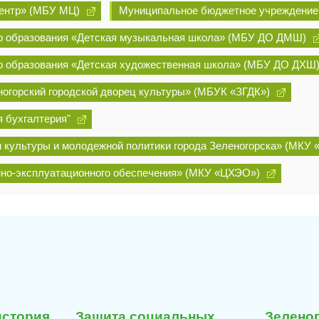
ентр» (МБУ МЦ)
Муниципальное бюджетное учреждение 
о образования «Детская музыкальная школа» (МБУ ДО ДМШ)
о образования «Детская художественная школа» (МБУ ДО ДХШ
огорский городской дворец культуры» (МБУК «ЗГДК»)
 бухгалтерия"
 культуры и молодежной политики города Зеленогорска» (МКУ 
нно-эксплуатационного обеспечения» (МКУ «ЦХЭО»)
29
27
июля
июля
история
Защита социальных
Зеленог