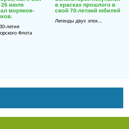
2026
2026
 26 июля
в красках прошлого в
вал моряков-
свой 70-летний юбилей
иков.
Легенды двух эпох...
330‑летия
орского Флота