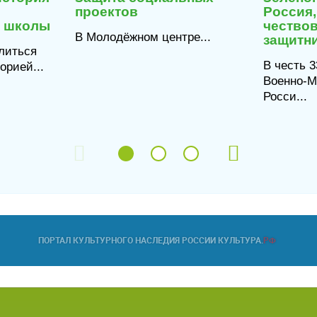
2026
2026
проектов
Россия,
й школы
чество
В Молодёжном центре...
защитн
литься
В честь 
рией...
Военно‑М
Росси...