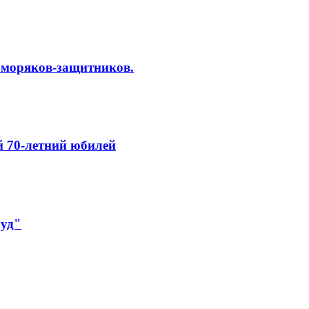
л моряков-защитников.
й 70-летний юбилей
руд"