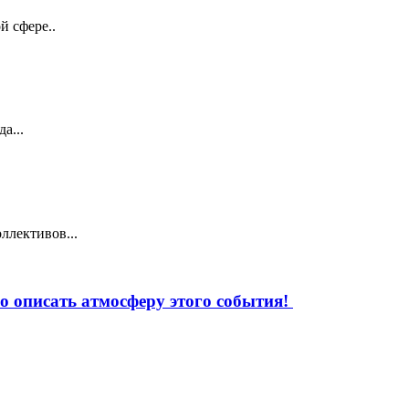
й сфере..
а...
ллективов...
 описать атмосферу этого события!