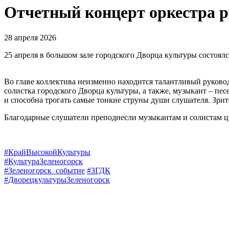
Отчетный концерт оркестра 
28 апреля 2026
25 апреля в большом зале городского Дворца культуры состоя
Во главе коллектива неизменно находится талантливый руков
солистка городского Дворца культуры, а также, музыкант – пе
и способна трогать самые тонкие струны души слушателя. Зрит
Благодарные слушатели преподнесли музыкантам и солистам цв
#КрайВысокойКультуры
#КультураЗеленогорск
#Зеленогорск_событие
#ЗГДК
#ДворецкультурыЗеленогорск