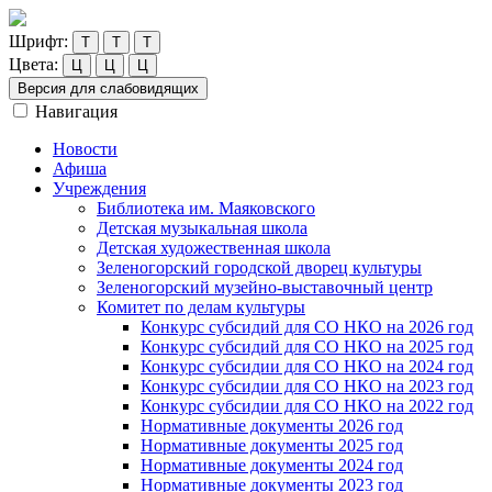
Шрифт:
Т
Т
Т
Цвета:
Ц
Ц
Ц
Версия для слабовидящих
Навигация
Новости
Афиша
Учреждения
Библиотека им. Маяковского
Детская музыкальная школа
Детская художественная школа
Зеленогорский городской дворец культуры
Зеленогорский музейно-выставочный центр
Комитет по делам культуры
Конкурс субсидий для СО НКО на 2026 год
Конкурс субсидий для СО НКО на 2025 год
Конкурс субсидии для СО НКО на 2024 год
Конкурс субсидии для СО НКО на 2023 год
Конкурс субсидии для СО НКО на 2022 год
Нормативные документы 2026 год
Нормативные документы 2025 год
Нормативные документы 2024 год
Нормативные документы 2023 год