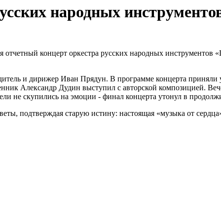
русских народных инструменто
лся отчетный концерт оркестра русских народных инструментов 
одитель и дирижер Иван Прядун. В программе концерта приняли
сенник Александр Дудин выступил с авторской композицией. Веч
ели не скупились на эмоции - финал концерта утонул в продолжи
еты, подтверждая старую истину: настоящая «музыка от сердца»