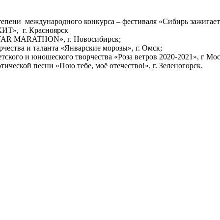
степени международного конкурса – фестиваля «Сибирь зажигает 
КИТ», г. Красноярск
«STAR MARATHON», г. Новосибирск;
чества и таланта «Январские морозы», г. Омск;
тского и юношеского творчества «Роза ветров 2020-2021», г Мос
ической песни «Пою тебе, моё отечество!», г. Зеленогорск.