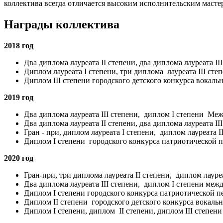
коллектива всегда отличается высоким исполнительским масте
Награды коллектива
2018 год
Два диплома лауреата II степени, два диплома лауреата I
Диплом лауреата I степени, три диплома лауреата III сте
Диплом III степени городского детского конкурса вокаль
2019 год
Два диплома лауреата III степени, диплом I степени Ме
Два диплома лауреата II степени, два диплома лауреата I
Гран - при, диплом лауреата I степени, диплом лауреата I
Диплом I степени городского конкурса патриотической пе
2020 год
Гран-при, три диплома лауреата II степени, диплом лаур
Два диплома лауреата III степени, диплом I степени меж
Диплом I степени городского конкурса патриотической пе
Диплом II степени городского детского конкурса вокальн
Диплом I степени, диплом II степени, диплом III степени