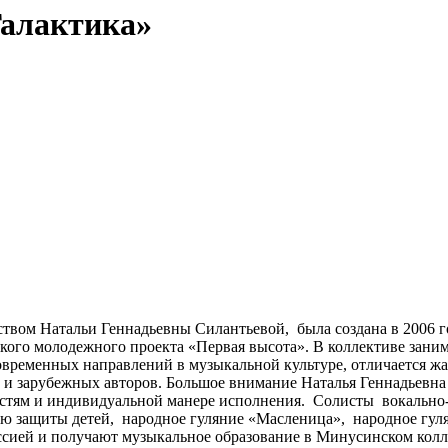
Галактика»
м Натальи Геннадьевны Силантьевой, была создана в 2006 год
ого молодежного проекта «Первая высота». В коллективе занима
овременных направлений в музыкальной культуре, отличается жа
и зарубежных авторов. Большое внимание Наталья Геннадьевна у
бностям и индивидуальной манере исполнения. Солисты вокальн
ю защиты детей, народное гуляние «Масленица», народное гуля
ией и получают музыкальное образование в Минусинском колле