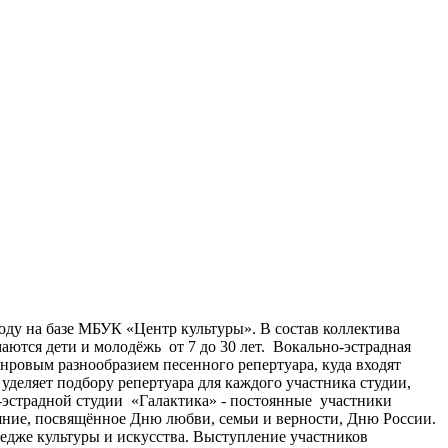
у на базе МБУК «Центр культуры». В состав коллектива
ются дети и молодёжь от 7 до 30 лет. Вокально-эстрадная
нровым разнообразием песенного репертуара, куда входят
деляет подбору репертуара для каждого участника студии,
о-эстрадной студии «Галактика» - постоянные участники
ние, посвящённое Дню любви, семьи и верности, Дню России.
дже культуры и искусства. Выступление участников