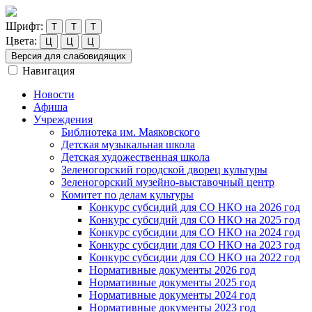
Шрифт:
Т
Т
Т
Цвета:
Ц
Ц
Ц
Версия для слабовидящих
Навигация
Новости
Афиша
Учреждения
Библиотека им. Маяковского
Детская музыкальная школа
Детская художественная школа
Зеленогорский городской дворец культуры
Зеленогорский музейно-выставочный центр
Комитет по делам культуры
Конкурс субсидий для СО НКО на 2026 год
Конкурс субсидий для СО НКО на 2025 год
Конкурс субсидии для СО НКО на 2024 год
Конкурс субсидии для СО НКО на 2023 год
Конкурс субсидии для СО НКО на 2022 год
Нормативные документы 2026 год
Нормативные документы 2025 год
Нормативные документы 2024 год
Нормативные документы 2023 год