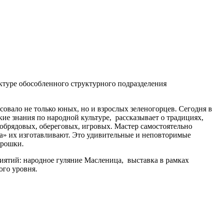
уктуре обособленного структурного подразделения
совало не только юных, но и взрослых зеленогорцев. Сегодня в
кие знания по народной культуре, рассказывает о традициях,
 обрядовых, обереговых, игровых. Мастер самостоятельно
ка» их изготавливают. Это удивительные и неповторимые
брошки.
риятий: народное гуляние Масленица, выставка в рамках
ого уровня.