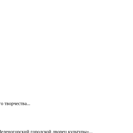
 творчества...
еленогорский городской дворец культуры»...