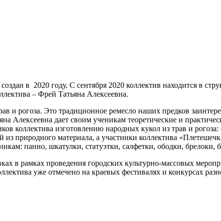
оздан в 2020 году. С сентября 2020 коллектив находится в стр
ллектива – Фрей Татьяна Алексеевна.
рав и рогоза. Это традиционное ремесло наших предков заинтере
ьяна Алексеевна дает своим ученикам теоретические и практичес
иков коллектива изготовлению народных кукол из трав и рогоза:
й из природного материала, а участники коллектива «Плетешеч
икам: панно, шкатулки, статуэтки, салфетки, ободки, брелоки, 
авках в рамках проведения городских культурно-массовых мероп
ллектива уже отмечено на краевых фестивалях и конкурсах разн