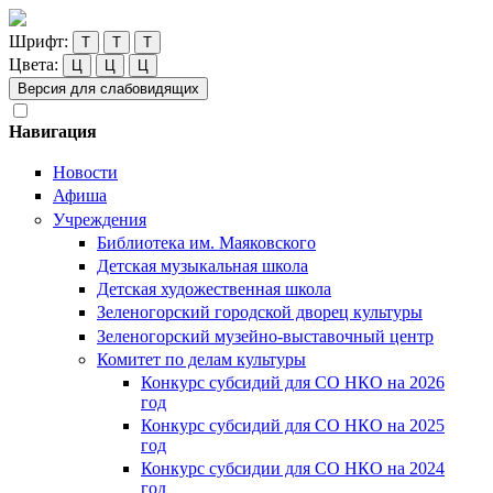
Шрифт:
Т
Т
Т
Цвета:
Ц
Ц
Ц
Версия для слабовидящих
Навигация
Новости
Афиша
Учреждения
Библиотека им. Маяковского
Детская музыкальная школа
Детская художественная школа
Зеленогорский городской дворец культуры
Зеленогорский музейно-выставочный центр
Комитет по делам культуры
Конкурс субсидий для СО НКО на 2026
год
Конкурс субсидий для СО НКО на 2025
год
Конкурс субсидии для СО НКО на 2024
год