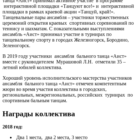
танца «Аист» принимал активное участие в программе
интерактивной площадки «Танцуют все!» и интерактивной
площадки в рамках краевой акции «Танцуй, край!».
Танцевальные пары ансамбля – участники торжественных
церемоний открытия краевых спортивных соревнований по
теннису и шахматам. С показательными выступлениями
ансамбль «Аист» принимал участие в турнирах по
танцевальному спорту в городах Железногорск, Бородино,
Зеленогорск.
В 2019 году участники ансамбля бального танца «Аист»
вместе с руководителем Мурашовой Л.Н. отметили 35 –
летний юбилей коллектива.
Хороший уровень исполнительского мастерства участников
ансамбля бального танца «Аист» отмечен компетентным
жюри во время участия коллектива в городских,
региональных, межрегиональных, российских турнирах по
спортивным бальным танцам.
Награды коллектива
2018 год:
Два 1 места, два 2 места, 3 место