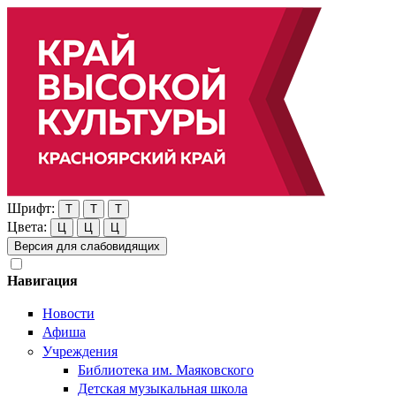
Шрифт:
Т
Т
Т
Цвета:
Ц
Ц
Ц
Версия для слабовидящих
Навигация
Новости
Афиша
Учреждения
Библиотека им. Маяковского
Детская музыкальная школа