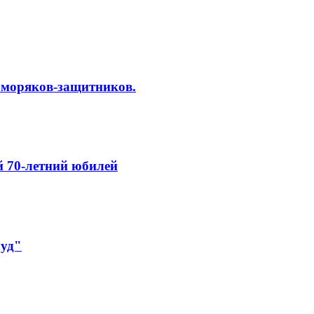
л моряков-защитников.
й 70-летний юбилей
руд"