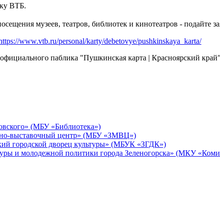
нку ВТБ.
 посещения музеев, театров, библиотек и кинотеатров - подайте 
https://www.vtb.ru/personal/karty/debetovye/pushkinskaya_karta/
е официального паблика "Пушкинская карта | Красноярский край
овского» (МБУ «Библиотека»)
йно-выставочный центр» (МБУ «ЗМВЦ»)
кий городской дворец культуры» (МБУК «ЗГДК»)
уры и молодежной политики города Зеленогорска» (МКУ «Комит