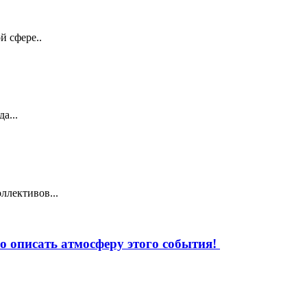
й сфере..
а...
ллективов...
 описать атмосферу этого события!