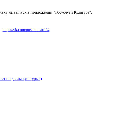
заявку на выпуск в приложении "Госуслуги Культура".
":
https://vk.com/pushkincard24
ет по делам культуры»)