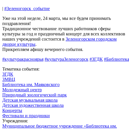
|
#Зеленогорск_событие
Уже на этой неделе, 24 марта, мы все будем принимать
поздравления!
Традиционное чествование лучших работников сферы
культуры за год и праздничный концерт для всех коллективов
наших учреждений состоится в
Зеленогорском городском
дворце культуры
.
Прикрепляем афишу вечернего события.
#культуракрасноярья
#культураЗеленогорск
#ЗГДК
#Библиотек
Тематика события:
ЗГДК
ЗМВЦ
Библиотека им. Маяковского
Молодежный центр
Природный зоологический парк
Детская музыкальная школа
Детская художественная школа
Концерты
Фестивали и праздники
Учреждения:
Муниципальное бюджетное учреждение «Библиотека им.