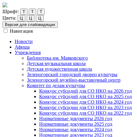
Шрифт:
Т
Т
Т
Цвета:
Ц
Ц
Ц
Версия для слабовидящих
Навигация
Новости
Афиша
Учреждения
Библиотека им. Маяковского
Детская музыкальная школа
Детская художественная школа
Зеленогорский городской дворец культуры
Зеленогорский музейно-выставочный центр
Комитет по делам культуры
Конкурс субсидий для СО НКО на 2026 год
Конкурс субсидий для СО НКО на 2025 год
Конкурс субсидии для СО НКО на 2024 год
Конкурс субсидии для СО НКО на 2023 год
Конкурс субсидии для СО НКО на 2022 год
Нормативные документы 2026 год
Нормативные документы 2025 год
Нормативные документы 2024 год
Нормативные документы 2023 год