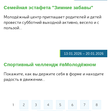
Семейная эстафета "Зимние забавы"
Молодёжный центр приглашает родителей и детей
провести субботний выходной активно, весело и с
пользой...
13.01.2026
–
20.01.2026
Спортивный челлендж #вМолодёжном
Покажите, как вы держите себя в форме и находите
радость в движении...
Страницы
1
2
3
4
5
6
7
8