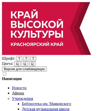
Шрифт:
Т
Т
Т
Цвета:
Ц
Ц
Ц
Версия для слабовидящих
Навигация
Новости
Афиша
Учреждения
Библиотека им. Маяковского
Детская музыкальная школа