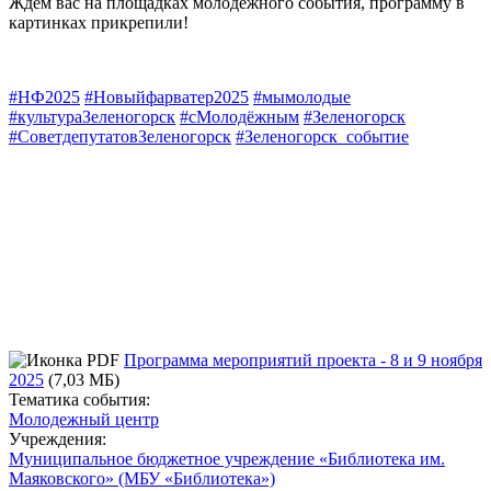
Ждём вас на площадках молодёжного события, программу в
картинках прикрепили!
#НФ2025
#Новыйфарватер2025
#мымолодые
#культураЗеленогорск
#сМолодёжным
#Зеленогорск
#СоветдепутатовЗеленогорск
#Зеленогорск_событие
Программа мероприятий проекта - 8 и 9 ноября
2025
(7,03 МБ)
Тематика события:
Молодежный центр
Учреждения:
Муниципальное бюджетное учреждение «Библиотека им.
Маяковского» (МБУ «Библиотека»)