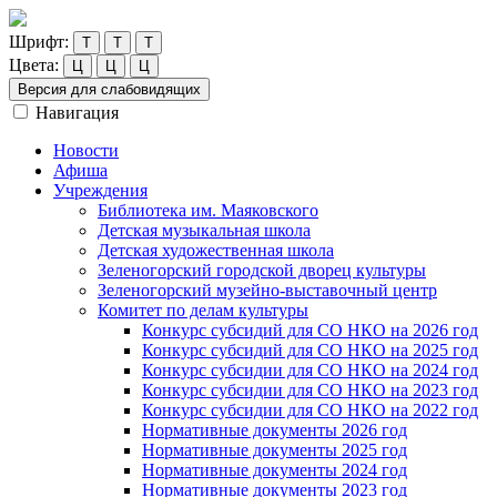
Шрифт:
Т
Т
Т
Цвета:
Ц
Ц
Ц
Версия для слабовидящих
Навигация
Новости
Афиша
Учреждения
Библиотека им. Маяковского
Детская музыкальная школа
Детская художественная школа
Зеленогорский городской дворец культуры
Зеленогорский музейно-выставочный центр
Комитет по делам культуры
Конкурс субсидий для СО НКО на 2026 год
Конкурс субсидий для СО НКО на 2025 год
Конкурс субсидии для СО НКО на 2024 год
Конкурс субсидии для СО НКО на 2023 год
Конкурс субсидии для СО НКО на 2022 год
Нормативные документы 2026 год
Нормативные документы 2025 год
Нормативные документы 2024 год
Нормативные документы 2023 год