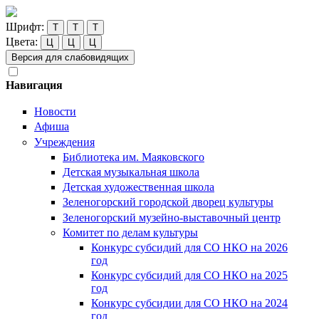
Шрифт:
Т
Т
Т
Цвета:
Ц
Ц
Ц
Версия для слабовидящих
Навигация
Новости
Афиша
Учреждения
Библиотека им. Маяковского
Детская музыкальная школа
Детская художественная школа
Зеленогорский городской дворец культуры
Зеленогорский музейно-выставочный центр
Комитет по делам культуры
Конкурс субсидий для СО НКО на 2026
год
Конкурс субсидий для СО НКО на 2025
год
Конкурс субсидии для СО НКО на 2024
год