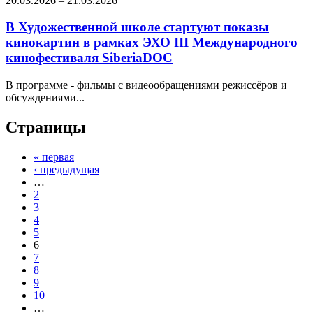
20.03.2026
–
21.03.2026
В Художественной школе стартуют показы
кинокартин в рамках ЭХО III Международного
кинофестиваля SiberiaDOC
В программе - фильмы с видеообращениями режиссёров и
обсуждениями...
Страницы
« первая
‹ предыдущая
…
2
3
4
5
6
7
8
9
10
…