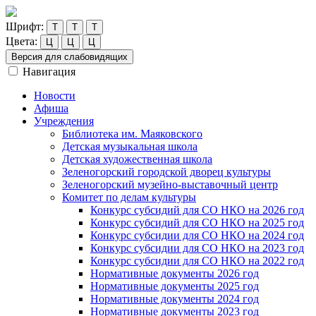
Шрифт:
Т
Т
Т
Цвета:
Ц
Ц
Ц
Версия для слабовидящих
Навигация
Новости
Афиша
Учреждения
Библиотека им. Маяковского
Детская музыкальная школа
Детская художественная школа
Зеленогорский городской дворец культуры
Зеленогорский музейно-выставочный центр
Комитет по делам культуры
Конкурс субсидий для СО НКО на 2026 год
Конкурс субсидий для СО НКО на 2025 год
Конкурс субсидии для СО НКО на 2024 год
Конкурс субсидии для СО НКО на 2023 год
Конкурс субсидии для СО НКО на 2022 год
Нормативные документы 2026 год
Нормативные документы 2025 год
Нормативные документы 2024 год
Нормативные документы 2023 год