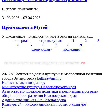
В апреле приглашаем...
31.03.2026
–
03.04.2026
Приглашаем в Музей!
У школьников появилось личное время на каникулах...
« первая
‹ предыдущая
1
2
3
4
5
6
7
8
9
…
Страницы
следующая ›
последняя »
2026 © Комитет по делам культуры и молодежной политики
города Зеленогорска
kultzel@mail.ru
Написать администратору
Министерство культуры Красноярского края
Агентство молодежной политики и реализации программ
общественного развития Красноярского края
Администрация ЗАТО г. Зеленогорска
Культура 24 – информационный портал о культуре