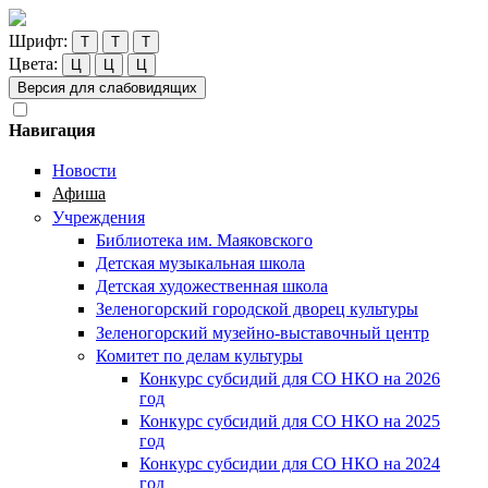
Шрифт:
Т
Т
Т
Цвета:
Ц
Ц
Ц
Версия для слабовидящих
Навигация
Новости
Афиша
Учреждения
Библиотека им. Маяковского
Детская музыкальная школа
Детская художественная школа
Зеленогорский городской дворец культуры
Зеленогорский музейно-выставочный центр
Комитет по делам культуры
Конкурс субсидий для СО НКО на 2026
год
Конкурс субсидий для СО НКО на 2025
год
Конкурс субсидии для СО НКО на 2024
год