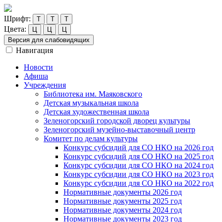
Шрифт:
Т
Т
Т
Цвета:
Ц
Ц
Ц
Версия для слабовидящих
Навигация
Новости
Афиша
Учреждения
Библиотека им. Маяковского
Детская музыкальная школа
Детская художественная школа
Зеленогорский городской дворец культуры
Зеленогорский музейно-выставочный центр
Комитет по делам культуры
Конкурс субсидий для СО НКО на 2026 год
Конкурс субсидий для СО НКО на 2025 год
Конкурс субсидии для СО НКО на 2024 год
Конкурс субсидии для СО НКО на 2023 год
Конкурс субсидии для СО НКО на 2022 год
Нормативные документы 2026 год
Нормативные документы 2025 год
Нормативные документы 2024 год
Нормативные документы 2023 год