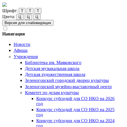
Шрифт:
Т
Т
Т
Цвета:
Ц
Ц
Ц
Версия для слабовидящих
Навигация
Новости
Афиша
Учреждения
Библиотека им. Маяковского
Детская музыкальная школа
Детская художественная школа
Зеленогорский городской дворец культуры
Зеленогорский музейно-выставочный центр
Комитет по делам культуры
Конкурс субсидий для СО НКО на 2026
год
Конкурс субсидий для СО НКО на 2025
год
Конкурс субсидии для СО НКО на 2024
год