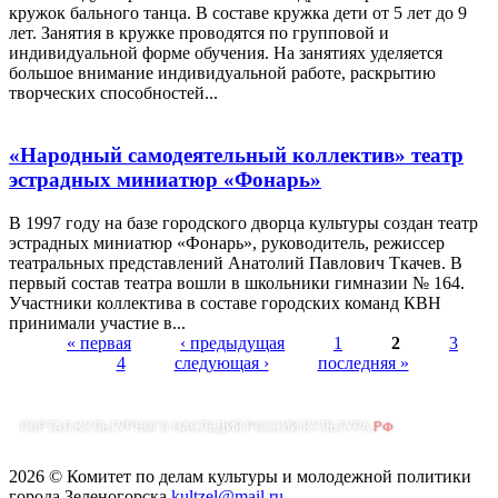
кружок бального танца. В составе кружка дети от 5 лет до 9
лет. Занятия в кружке проводятся по групповой и
индивидуальной форме обучения. На занятиях уделяется
большое внимание индивидуальной работе, раскрытию
творческих способностей...
«Народный самодеятельный коллектив» театр
эстрадных миниатюр «Фонарь»
В 1997 году на базе городского дворца культуры создан театр
эстрадных миниатюр «Фонарь», руководитель, режиссер
театральных представлений Анатолий Павлович Ткачев. В
первый состав театра вошли в школьники гимназии № 164.
Участники коллектива в составе городских команд КВН
принимали участие в...
« первая
‹ предыдущая
1
2
3
4
следующая ›
последняя »
Страницы
2026 © Комитет по делам культуры и молодежной политики
города Зеленогорска
kultzel@mail.ru