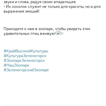
звуки и слова, радуя своих владельцев.
• Их хохолок служит не только для красоты, но и для
выражения эмоций!
Приходите к нам в зоопарк, чтобы увидеть этих
удивительных птиц вживую!
#КрайВысокойКультуры
#КультураЗеленогорск
#ЗоопаркЗеленогорск
#НашЗоопарк
#ЗеленогорскийЗоопарк