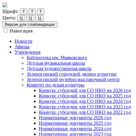
Шрифт:
Т
Т
Т
Цвета:
Ц
Ц
Ц
Версия для слабовидящих
Навигация
Новости
Афиша
Учреждения
Библиотека им. Маяковского
Детская музыкальная школа
Детская художественная школа
Зеленогорский городской дворец культуры
Зеленогорский музейно-выставочный центр
Комитет по делам культуры
Конкурс субсидий для СО НКО на 2026 год
Конкурс субсидий для СО НКО на 2025 год
Конкурс субсидии для СО НКО на 2024 год
Конкурс субсидии для СО НКО на 2023 год
Конкурс субсидии для СО НКО на 2022 год
Нормативные документы 2026 год
Нормативные документы 2025 год
Нормативные документы 2024 год
Нормативные документы 2023 год