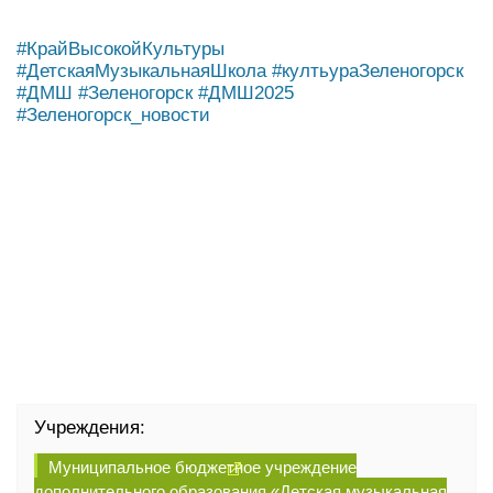
#КрайВысокойКультуры
#ДетскаяМузыкальнаяШкола
#култьураЗеленогорск
#ДМШ
#Зеленогорск
#ДМШ2025
#Зеленогорск_новости
Учреждения:
Муниципальное бюджетное учреждение
дополнительного образования «Детская музыкальная