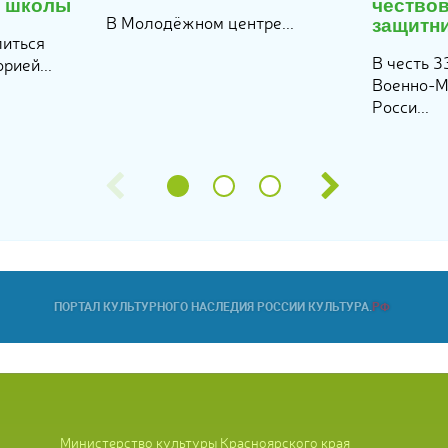
й школы
чество
В Молодёжном центре...
защитн
литься
В честь 
рией...
Военно‑М
Росси...
Министерство культуры Красноярского края