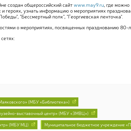
йне создан общероссийский сайт
www.may9.ru
, где можно
х и героях, узнать информацию о мероприятиях празднова
обеды", "Бессмертный полк", "Георгиевская ленточка".
востями о мероприятиях, посвященных празднованию 80-
сетях:
Маяковского» (МБУ «Библиотека»)
музейно-выставочный центр» (МБУ «ЗМВЦ»)
нтр» (МБУ МЦ)
Муниципальное бюджетное учреждение «П