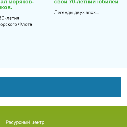
вал моряков-
свой 70-летний юбилей
иков.
Легенды двух эпох...
330‑летия
орского Флота
Ресурсный центр