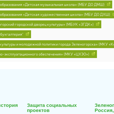
 образования «Детская музыкальная школа» (МБУ ДО ДМШ)
 образования «Детская художественная школа» (МБУ ДО ДХШ)
горский городской дворец культуры» (МБУК «ЗГДК»)
бухгалтерия"
культуры и молодежной политики города Зеленогорска» (МКУ «Ко
но-эксплуатационного обеспечения» (МКУ «ЦХЭО»)
29
27
июля
июля
история
Защита социальных
Зеленог
2026
2026
проектов
Россия,