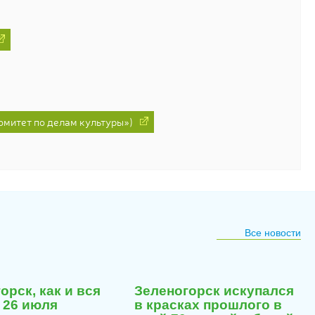
митет по делам культуры»)
Все новости
23
23
июля
июля
орск, как и вся
Зеленогорск искупался
2026
2026
 26 июля
в красках прошлого в