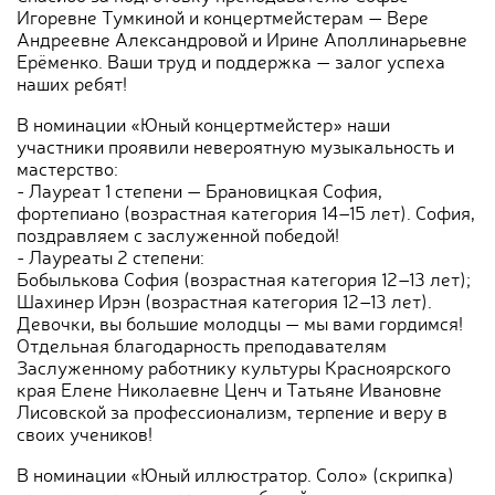
Игоревне Тумкиной и концертмейстерам — Вере
Андреевне Александровой и Ирине Аполлинарьевне
Ерёменко. Ваши труд и поддержка — залог успеха
наших ребят!
В номинации «Юный концертмейстер» наши
участники проявили невероятную музыкальность и
мастерство:
- Лауреат 1 степени — Брановицкая София,
фортепиано (возрастная категория 14–15 лет). София,
поздравляем с заслуженной победой!
- Лауреаты 2 степени:
Бобылькова София (возрастная категория 12–13 лет);
Шахинер Ирэн (возрастная категория 12–13 лет).
Девочки, вы большие молодцы — мы вами гордимся!
Отдельная благодарность преподавателям
Заслуженному работнику культуры Красноярского
края Елене Николаевне Ценч и Татьяне Ивановне
Лисовской за профессионализм, терпение и веру в
своих учеников!
В номинации «Юный иллюстратор. Соло» (скрипка)