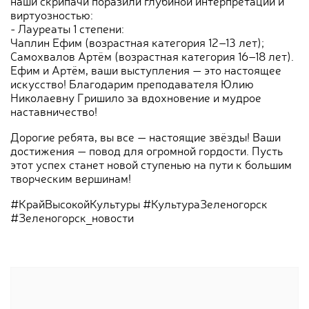
наши скрипачи поразили глубиной интерпретации и
виртуозностью:
- Лауреаты 1 степени:
Чаплин Ефим (возрастная категория 12–13 лет);
Самохвалов Артём (возрастная категория 16–18 лет).
Ефим и Артём, ваши выступления — это настоящее
искусство! Благодарим преподавателя Юлию
Николаевну Гришило за вдохновение и мудрое
наставничество!
Дорогие ребята, вы все — настоящие звёзды! Ваши
достижения — повод для огромной гордости. Пусть
этот успех станет новой ступенью на пути к большим
творческим вершинам!
#КрайВысокойКультуры #КультураЗеленогорск
#Зеленогорск_новости