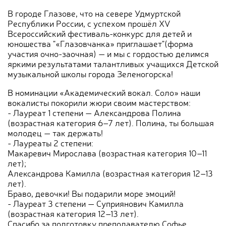
В городе Глазове, что на севере Удмуртской
Республики России, с успехом прошёл XV
Всероссийский фестиваль‑конкурс для детей и
юношества "«Глазовчанка» приглашает"(форма
участия очно-заочная) — и мы с гордостью делимся
яркими результатами талантливых учащихся Детской
музыкальной школы города Зеленогорска!
В номинации «Академический вокал. Соло» наши
вокалисты покорили жюри своим мастерством:
- Лауреат 1 степени — Александрова Полина
(возрастная категория 6–7 лет). Полина, ты большая
молодец — так держать!
- Лауреаты 2 степени:
Макаревич Мирослава (возрастная категория 10–11
лет);
Александрова Камилла (возрастная категория 12–13
лет).
Браво, девочки! Вы подарили море эмоций!
- Лауреат 3 степени — Суприянович Камилла
(возрастная категория 12–13 лет).
Спасибо за подготовку преподавателю Софье