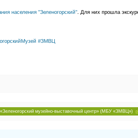
ния населения "Зеленогорский"
. Для них прошла экскур
огорскийМузей
#ЗМВЦ
«Зеленогорский музейно-выставочный центр» (МБУ «ЗМВЦ»)