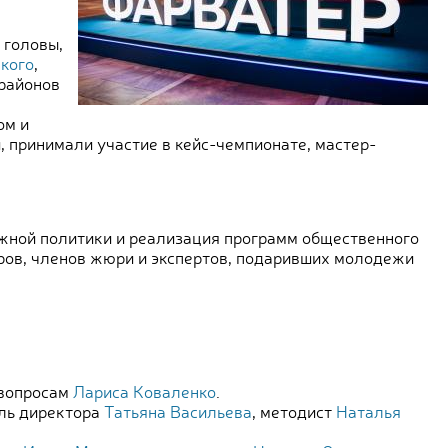
 головы,
кого
,
районов
ом и
 принимали участие в кейс-чемпионате, мастер-
жной политики и реализация программ общественного
еров, членов жюри и экспертов, подаривших молодежи
 вопросам
Лариса Коваленко
.
ель директора
Татьяна Васильева
, методист
Наталья