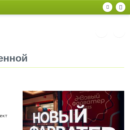
енной
ект