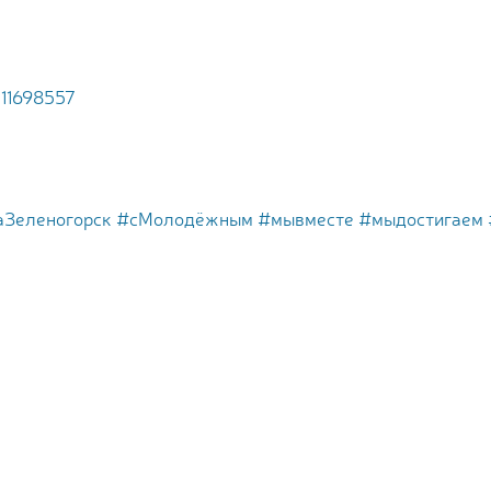
311698557
аЗеленогорск
#сМолодёжным
#мывместе
#мыдостигаем