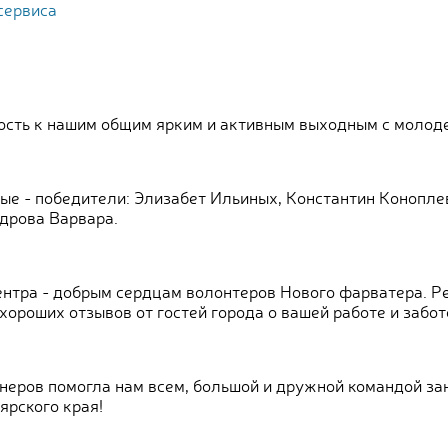
сервиса
ность к нашим общим ярким и активным выходным с молод
е - победители: Элизабет Ильиных, Константин Конопле
дрова Варвара.
тра - добрым сердцам волонтеров Нового фарватера. Ре
ороших отзывов от гостей города о вашей работе и забот
неров помогла нам всем, большой и дружной командой за
ярского края!