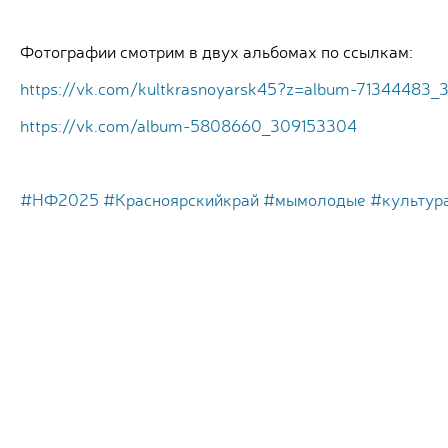
Фотографии смотрим в двух альбомах по ссылкам:
https://vk.com/kultkrasnoyarsk45?z=album-71344483_
https://vk.com/album-5808660_309153304
#НФ2025
#Красноярскийкрай
#мымолодые
#культур