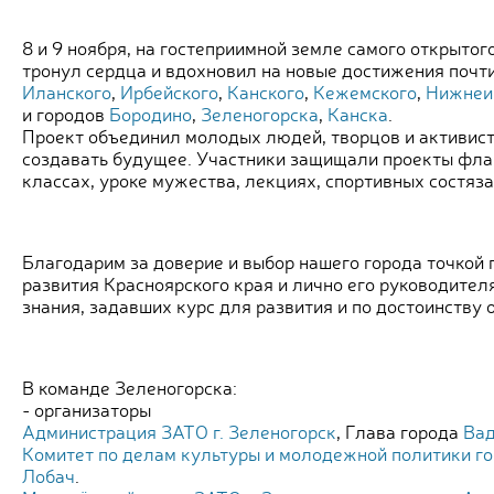
8 и 9 ноября, на гостеприимной земле самого открыто
тронул сердца и вдохновил на новые достижения поч
Иланского
,
Ирбейского
,
Канского
,
Кежемского
,
Нижнеи
и городов
Бородино
,
Зеленогорска
,
Канска
.
Проект объединил молодых людей, творцов и активисто
создавать будущее. Участники защищали проекты флаг
классах, уроке мужества, лекциях, спортивных состяза
Благодарим за доверие и выбор нашего города точкой
развития Красноярского края и лично его руководител
знания, задавших курс для развития и по достоинству
В команде Зеленогорска:
- организаторы
Администрация ЗАТО г. Зеленогорск
, Глава города
Вад
Комитет по делам культуры и молодежной политики г
Лобач
.