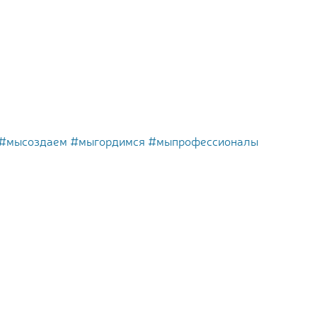
#мысоздаем
#мыгордимся
#мыпрофессионалы