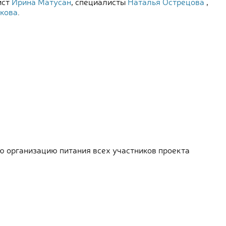
ист
Ирина Матусан
, специалисты
Наталья Острецова
,
кова
.
ю организацию питания всех участников проекта