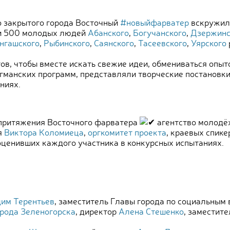
го закрытого города Восточный
#новыйфарватер
вскружил
ти 500 молодых людей
Абанского
,
Богучанского
,
Дзержинс
нгашского
,
Рыбинского
,
Саянского
,
Тасеевского
,
Уярского
в, чтобы вместе искать свежие идеи, обмениваться опыт
манских программ, представляли творческие постановки,
ниях.
 притяжения Восточного фарватера
агентство молодё
я
Виктора Коломиеца
,
оргкомитет проекта
, краевых спик
 оценивших каждого участника в конкурсных испытаниях.
им Терентьев
, заместитель Главы города по социальным
орода Зеленогорска
, директор
Алена Стешенко
, заместит