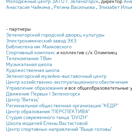
Молодёжный центр ЗАТО г. Зеленогорск
, директор
Ана
Анастасия Чайкина
,
Регина Васильева
,
Элизабет Иль
- партнеры
Зеленогорский городской дворец культуры
Электрохимический завод ЭХЗ
Библиотека им. Маяковского
Спортивный комплекс
и коллектив с/к Олимпиец
Телекомпания ТВин
Музыкальная школа
Художественная школа
Зеленогорский музейно-выставочный центр
Центр хозяйственно-эксплуатационного обеспечения
Управление образования
и все общеобразовательные у
Движение Первых I Зеленогорск
Центр "Витязь"
Региональная общественная организация "КЕДР"
Центр образования "ПЕРСПЕКТИВА"
Студия современного танца "DVIZH"
Школа моделей Елены Вастистовой
Центр спортивных направлений "Выше головы"