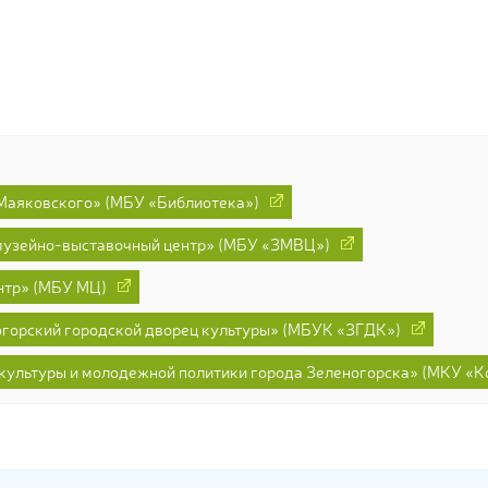
Маяковского» (МБУ «Библиотека»)
музейно-выставочный центр» (МБУ «ЗМВЦ»)
нтр» (МБУ МЦ)
горский городской дворец культуры» (МБУК «ЗГДК»)
культуры и молодежной политики города Зеленогорска» (МКУ «Ко