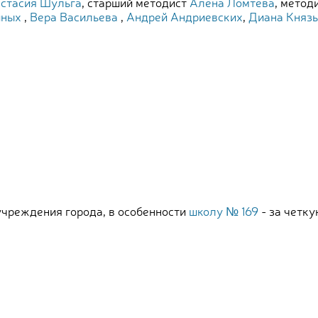
стасия Шульга
, старший методист
Алена Ломтева
, метод
иных
,
Вера Васильева
,
Андрей Андриевских
,
Диана Князь
чреждения города, в особенности
школу № 169
- за четку