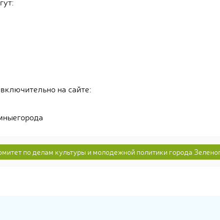
гут:
 включительно на сайте:
мныегорода
митет по делам культуры и молодежной политики города Зелено