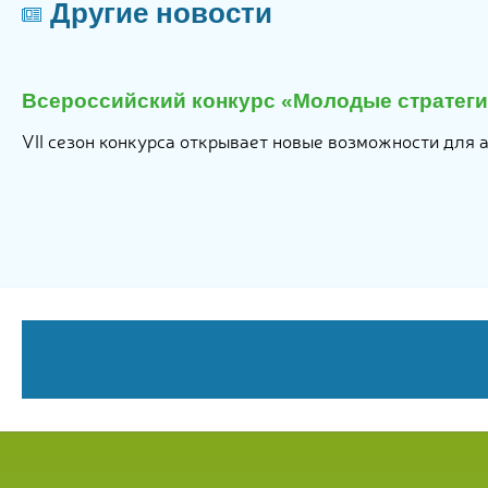
Другие новости
я
Всероссийский конкурс «Молодые стратеги 
6
VII сезон конкурса открывает новые возможности для 