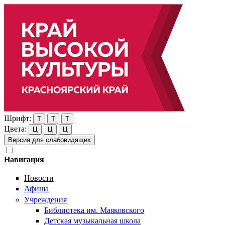
Шрифт:
Т
Т
Т
Цвета:
Ц
Ц
Ц
Версия для слабовидящих
Навигация
Новости
Афиша
Учреждения
Библиотека им. Маяковского
Детская музыкальная школа