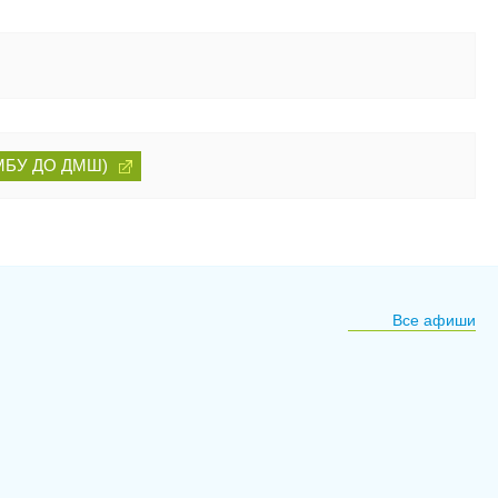
 (МБУ ДО ДМШ)
Все афиши