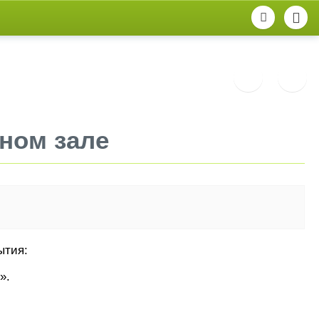
ном зале
ытия:
».