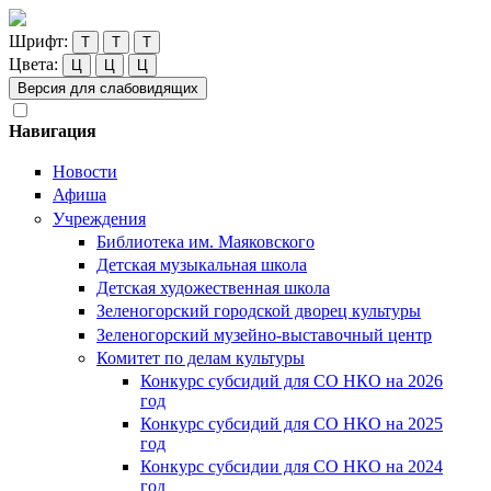
Шрифт:
Т
Т
Т
Цвета:
Ц
Ц
Ц
Версия для слабовидящих
Навигация
Новости
Афиша
Учреждения
Библиотека им. Маяковского
Детская музыкальная школа
Детская художественная школа
Зеленогорский городской дворец культуры
Зеленогорский музейно-выставочный центр
Комитет по делам культуры
Конкурс субсидий для СО НКО на 2026
год
Конкурс субсидий для СО НКО на 2025
год
Конкурс субсидии для СО НКО на 2024
год