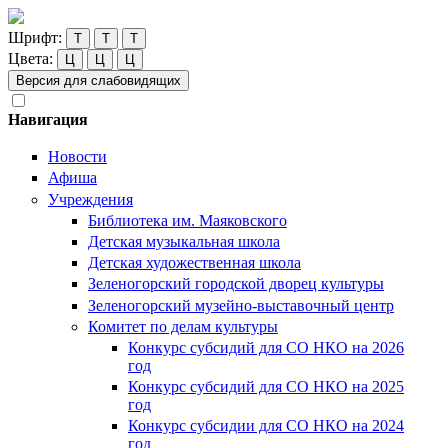
Шрифт:
Т
Т
Т
Цвета:
Ц
Ц
Ц
Версия для слабовидящих
Навигация
Новости
Афиша
Учреждения
Библиотека им. Маяковского
Детская музыкальная школа
Детская художественная школа
Зеленогорский городской дворец культуры
Зеленогорский музейно-выставочный центр
Комитет по делам культуры
Конкурс субсидий для СО НКО на 2026
год
Конкурс субсидий для СО НКО на 2025
год
Конкурс субсидии для СО НКО на 2024
год