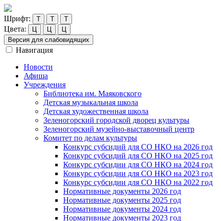
Шрифт:
Т
Т
Т
Цвета:
Ц
Ц
Ц
Версия для слабовидящих
Навигация
Новости
Афиша
Учреждения
Библиотека им. Маяковского
Детская музыкальная школа
Детская художественная школа
Зеленогорский городской дворец культуры
Зеленогорский музейно-выставочный центр
Комитет по делам культуры
Конкурс субсидий для СО НКО на 2026 год
Конкурс субсидий для СО НКО на 2025 год
Конкурс субсидии для СО НКО на 2024 год
Конкурс субсидии для СО НКО на 2023 год
Конкурс субсидии для СО НКО на 2022 год
Нормативные документы 2026 год
Нормативные документы 2025 год
Нормативные документы 2024 год
Нормативные документы 2023 год