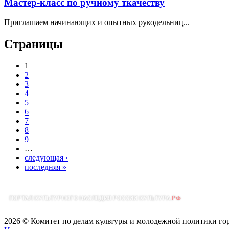
Мастер-класс по ручному ткачеству
Приглашаем начинающих и опытных рукодельниц...
Страницы
1
2
3
4
5
6
7
8
9
…
следующая ›
последняя »
2026 © Комитет по делам культуры и молодежной политики го