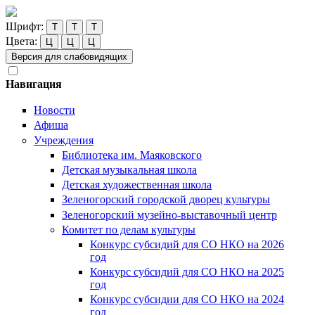
Шрифт:
Т
Т
Т
Цвета:
Ц
Ц
Ц
Версия для слабовидящих
Навигация
Новости
Афиша
Учреждения
Библиотека им. Маяковского
Детская музыкальная школа
Детская художественная школа
Зеленогорский городской дворец культуры
Зеленогорский музейно-выставочный центр
Комитет по делам культуры
Конкурс субсидий для СО НКО на 2026
год
Конкурс субсидий для СО НКО на 2025
год
Конкурс субсидии для СО НКО на 2024
год