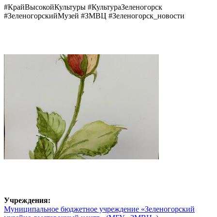
#КрайВысокойКультуры #КультураЗеленогорск
#ЗеленогорскийМузей #ЗМВЦ #Зеленогорск_новости
Учреждения:
Муниципальное бюджетное учреждение «Зеленогорский